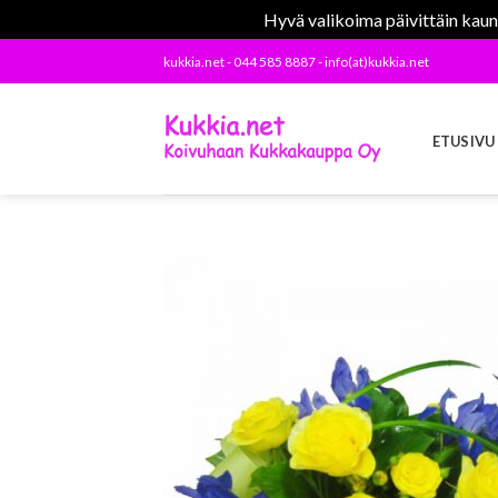
Hyvä valikoima päivittäin kaunii
Skip
kukkia.net - 044 585 8887 - info(at)kukkia.net
to
content
ETUSIVU