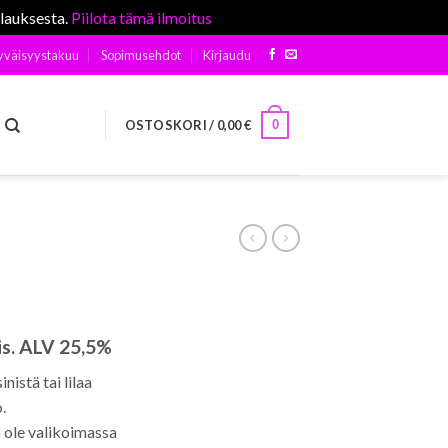
ilauksesta.
Piilota tämä ilmoitus
yväisyystakuu
Sopimusehdot
Kirjaudu
0
OSTOSKORI /
0,00
€
is. ALV 25,5%
nistä tai lilaa
.
a ole valikoimassa