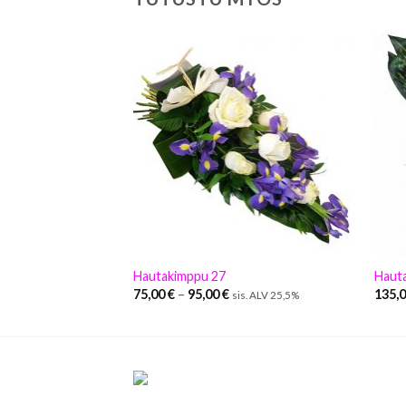
Hautakimppu 27
Hauta
75,00
€
–
95,00
€
135,
sis. ALV 25,5%
sis. ALV 25,5%