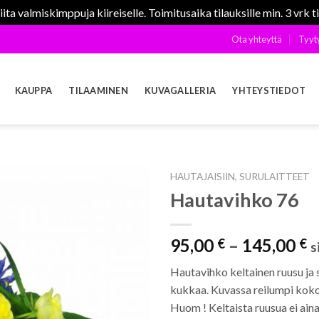
ta valmiskimppuja kiireiselle. Toimitusaika tilauksille min. 3 vrk t
Ota yhteyttä
Tyyt
KAUPPA
TILAAMINEN
KUVAGALLERIA
YHTEYSTIEDOT
HAUTAJAISIIN, SURULAITTEET
Hautavihko 76
95,00
–
145,00
€
€
s
Hautavihko keltainen ruusu ja si
kukkaa. Kuvassa reilumpi koko
Huom ! Keltaista ruusua ei ain