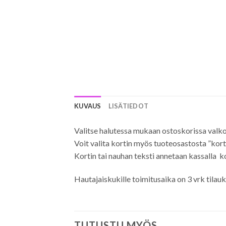
KUVAUS
LISÄTIEDOT
Valitse halutessa mukaan ostoskorissa valkoi
Voit valita kortin myös tuoteosastosta ”korti
Kortin tai nauhan teksti annetaan kassalla k
Hautajaiskukille toimitusaika on 3 vrk tilauk
TUTUSTU MYÖS