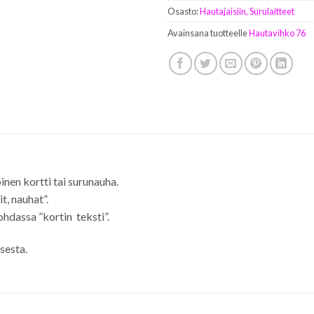
Osasto:
Hautajaisiin, Surulaitteet
Avainsana tuotteelle
Hautavihko 76
nen kortti tai surunauha.
t, nauhat”.
ohdassa ”kortin teksti”.
sesta.