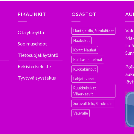
PIKALINKIT
OSASTOT
AU
Vaki
Hautajaisiin, Surulaitteet
Ota yhteyttä
Ma.
Hääkukat
Sopimusehdot
La. 
Kortit, Nauhat
Sunn
Tietosuojakäytäntö
Kukka-asetelmat
Rekisteriseloste
Poi
Kukkakimput
auki
Tyytyväisyystakuu
Lahjatavarat
löyt
Ruukkukukat,
Viherkasvit
Suruvalittelu, Surukotiin
Vauvalle