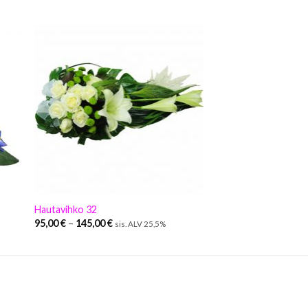
Hautavihko 32
95,00
€
–
145,00
€
sis. ALV 25,5%