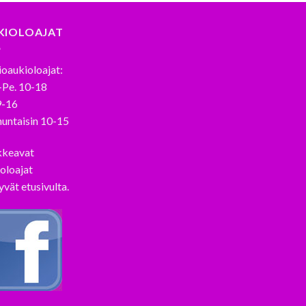
KIOLOAJAT
oaukioloajat:
-Pe. 10-18
9-16
untaisin 10-15
kkeavat
oloajat
yvät etusivulta.