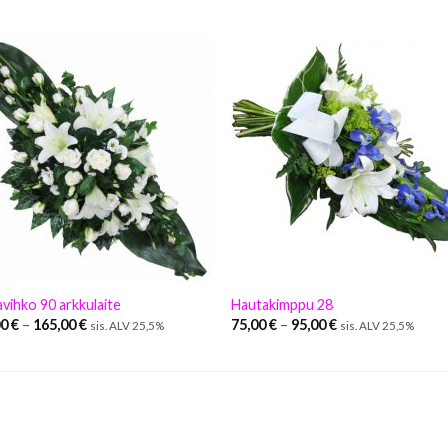
vihko 90 arkkulaite
Hautakimppu 28
00
€
–
165,00
€
75,00
€
–
95,00
€
sis. ALV 25,5%
sis. ALV 25,5%