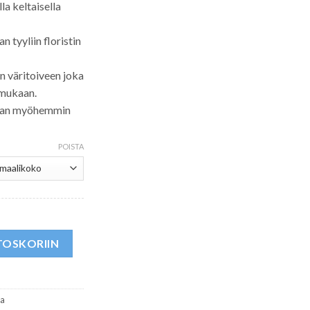
la keltaisella
 tyyliin floristin
n väritoiveen joka
 mukaan.
etaan myöhemmin
POISTA
TOSKORIIN
oa