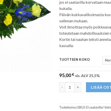
jos ei saatavilla korvataan muul
kukalla.
Päivän kukkavalikoimasta kuvan
valinnan mukaan.
Voit ilmoittaa myös poikkeava
toteutetaan mahdollisuuksien
Kortin tai nauhan teksti ann
kassalla.
TUOTTEEN KOKO
95,00
€
sis. ALV 25,5%
Hautavihko 76 määrä
LISÄÄ OS
Tuotetunnus (SKU):
Ei saatavilla/-tiet