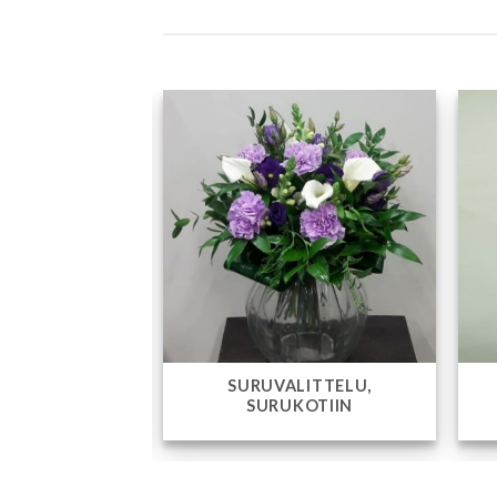
RUUKKUKUKAT,
HÄÄKUKAT
VIHERKASVIT