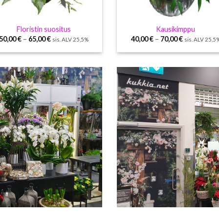
Floristin suositus
Kausikimppu
50,00
€
–
65,00
€
40,00
€
–
70,00
€
sis. ALV 25,5%
sis. ALV 25,5