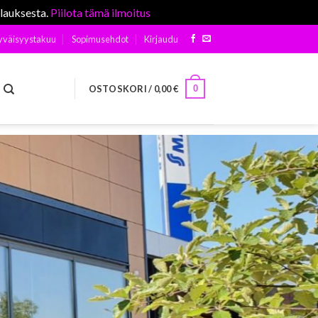
ilauksesta.
Piilota tämä ilmoitus
yväisyystakuu
Sopimusehdot
Kirjaudu
0
OSTOSKORI /
0,00
€
ä