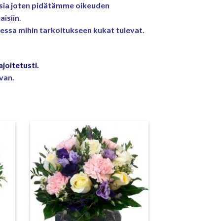
ksia joten pidätämme oikeuden
isiin.
tessa mihin tarkoitukseen kukat tulevat.
oitetusti.
van.