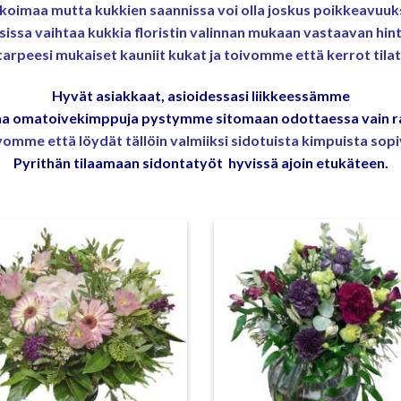
koimaa mutta kukkien saannissa voi olla joskus poikkeavuu
ksissa vaihtaa kukkia floristin valinnan mukaan vastaavan hinta
 tarpeesi mukaiset kauniit kukat ja toivomme että kerrot tila
Hyvät asiakkaat, asioidessasi liikkeessämme
ina omatoivekimppuja pystymme sitomaan odottaessa vain raj
vomme että löydät tällöin valmiiksi sidotuista kimpuista sopi
Pyrithän tilaamaan sidontatyöt hyvissä ajoin etukäteen.