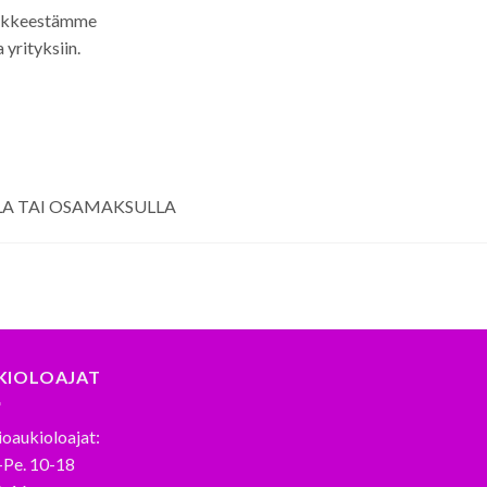
 liikkeestämme
yrityksiin.
A TAI OSAMAKSULLA
KIOLOAJAT
oaukioloajat:
-Pe. 10-18