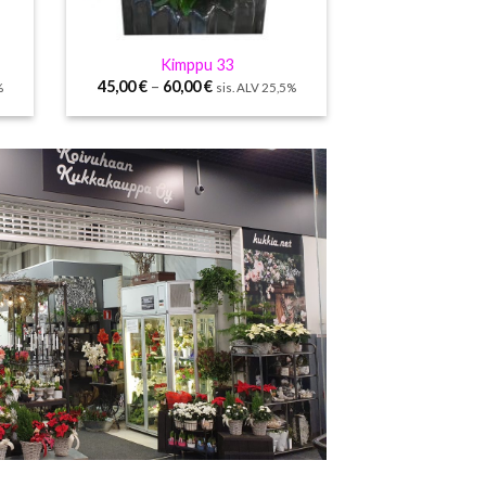
Kimppu 33
45,00
€
–
60,00
€
%
sis. ALV 25,5%