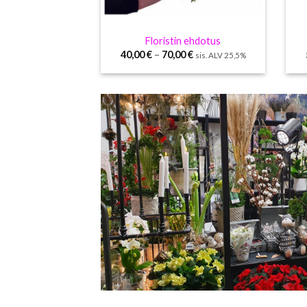
Floristin ehdotus
40,00
€
–
70,00
€
sis. ALV 25,5%