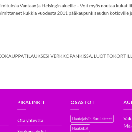
oimituksia Vantaan ja Helsingin alueille – Voit myös noutaa kukat
mittaneet kukkia vuodesta 2011 pääkaupunkiseudun kotioville ja 
KOKAUPPATILAUKSESI VERKKOPANKISSA, LUOTTOKORTILL
PIKALINKIT
OSASTOT
AU
Vaki
Hautajaisiin, Surulaitteet
Ota yhteyttä
Ma.
Hääkukat
Sopimusehdot