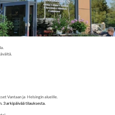
a.
ävältä.
et Vantaan ja Helsingin alueille.
n. 3 arkipäivää tilauksesta.
tai.