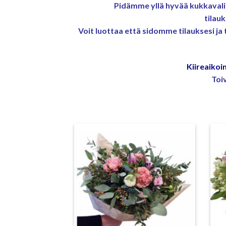
Pidämme yllä hyvää kukkavali
tilau
Voit luottaa että sidomme tilauksesi ja
Kiireaiko
Toi