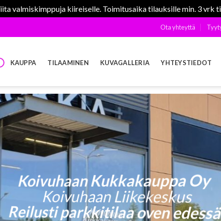
ta valmiskimppuja kiireiselle. Toimitusaika tilauksille min. 3 vrk t
Ota yhteyttä
Tyyt
KAUPPA
TILAAMINEN
KUVAGALLERIA
YHTEYSTIEDOT
Koivuhaan Kukkakauppa Oy
Koivuhaan Liikekeskus
Reilusti parkkitilaa oven edess