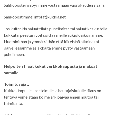
Sähköposteihin pyrimme vastaamaan vuorokauden sisällä.
Sähköpostimme: info(at)kukkia.net
Jos kuitenkin haluat tilata puhelimitse tai haluat keskustella
kukkatarpeestasi voit soittaa meille aukioloaikoinamme.
Huomioithan ja ymmärräthän että kiireisinä aikoina tai
palvellessamme asiakkaita emme pysty vastaamaan
puhelimeen.
Helpoiten tilaat kukat verkkokaupasta ja maksat
samalla !
Toimitusajat:
Kukkakimpuille, -asetelmille ja hautajaiskukille tilaus on
tehtävä viimeistään kolme arkipäivää ennen noutoa tai
toimitusta.