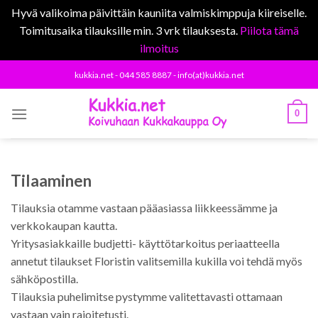
Hyvä valikoima päivittäin kauniita valmiskimppuja kiireiselle.
Toimitusaika tilauksille min. 3 vrk tilauksesta.
Piilota tämä
ilmoitus
Skip
kukkia.net - 044 585 8887 - info(at)kukkia.net
to
content
0
Tilaaminen
Tilauksia otamme vastaan pääasiassa liikkeessämme ja
verkkokaupan kautta.
Yritysasiakkaille budjetti- käyttötarkoitus periaatteella
annetut tilaukset Floristin valitsemilla kukilla voi tehdä myös
sähköpostilla.
Tilauksia puhelimitse pystymme valitettavasti ottamaan
vastaan vain rajoitetusti.