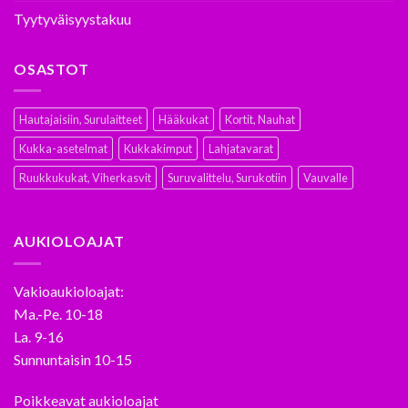
Tyytyväisyystakuu
OSASTOT
Hautajaisiin, Surulaitteet
Hääkukat
Kortit, Nauhat
Kukka-asetelmat
Kukkakimput
Lahjatavarat
Ruukkukukat, Viherkasvit
Suruvalittelu, Surukotiin
Vauvalle
AUKIOLOAJAT
Vakioaukioloajat:
Ma.-Pe. 10-18
La. 9-16
Sunnuntaisin 10-15
Poikkeavat aukioloajat