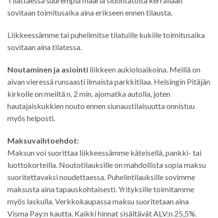
Tilattaessa suurempia määriä sidontatöitä kerrallaan
sovitaan toimitusaika aina erikseen ennen tilausta.
Liikkeessämme tai puhelimitse tilatuille kukille toimitusaika
sovitaan aina tilatessa.
Noutaminen ja asiointi
liikkeen aukioloaikoina. Meillä on
aivan vieressä runsaasti ilmaista parkkitilaa. Helsingin Pitäjän
kirkolle on meiltä n. 2 min. ajomatka autolla, joten
hautajaiskukkien nouto ennen siunaustilaisuutta onnistuu
myös helposti.
Maksuvaihtoehdot:
Maksun voi suorittaa liikkeessämme käteisellä, pankki- tai
luottokorteilla. Noutotilauksille on mahdollista sopia maksu
suoritettavaksi noudettaessa. Puhelintilauksille sovimme
maksusta aina tapauskohtaisesti. Yrityksille toimitamme
myös laskulla. Verkkokaupassa maksu suoritetaan aina
Visma Pay:n kautta. Kaikki hinnat sisältävät ALV:n 25,5%.