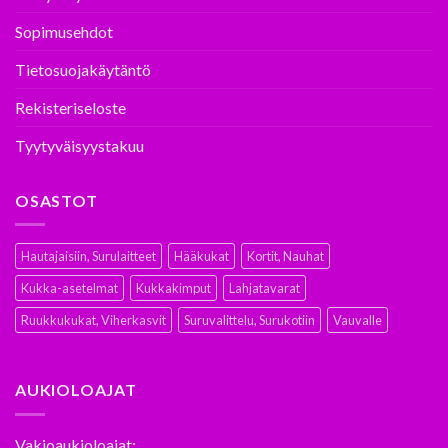
Sopimusehdot
Tietosuojakäytäntö
Rekisteriseloste
Tyytyväisyystakuu
OSASTOT
Hautajaisiin, Surulaitteet
Hääkukat
Kortit, Nauhat
Kukka-asetelmat
Kukkakimput
Lahjatavarat
Ruukkukukat, Viherkasvit
Suruvalittelu, Surukotiin
Vauvalle
AUKIOLOAJAT
Vakioaukioloajat: