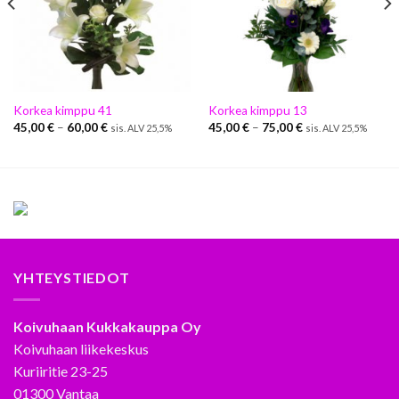
Korkea kimppu 41
Korkea kimppu 13
45,00
€
–
60,00
€
45,00
€
–
75,00
€
sis. ALV 25,5%
sis. ALV 25,5%
YHTEYSTIEDOT
Koivuhaan Kukkakauppa Oy
Koivuhaan liikekeskus
Kuriiritie 23-25
01300 Vantaa