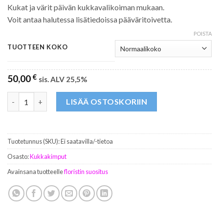
Kukat ja värit päivän kukkavalikoiman mukaan.
Voit antaa halutessa lisätiedoissa pääväritoivetta.
POISTA
TUOTTEEN KOKO
50,00
€
sis. ALV 25,5%
Floristin suositus määrä
LISÄÄ OSTOSKORIIN
Tuotetunnus (SKU):
Ei saatavilla/-tietoa
Osasto:
Kukkakimput
Avainsana tuotteelle
floristin suositus