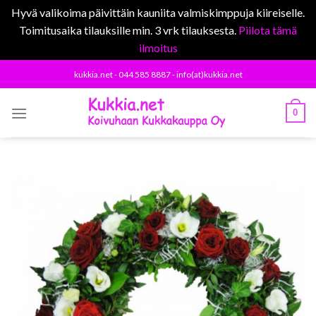
Hyvä valikoima päivittäin kauniita valmiskimppuja kiireiselle.
Toimitusaika tilauksille min. 3 vrk tilauksesta.
Piilota tämä
ilmoitus
Skip
kukkia.net - 044 585 8887 - info(at)kukkia.net
to
content
0