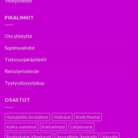
Yhteystiedot
PIKALINKIT
Ota yhteyttä
Sopimusehdot
Tietosuojakäytäntö
Rekisteriseloste
Tyytyväisyystakuu
OSASTOT
Hautajaisiin, Surulaitteet
Hääkukat
Kortit, Nauhat
Kukka-asetelmat
Kukkakimput
Lahjatavarat
Ruukkukukat, Viherkasvit
Suruvalittelu, Surukotiin
Vauvalle