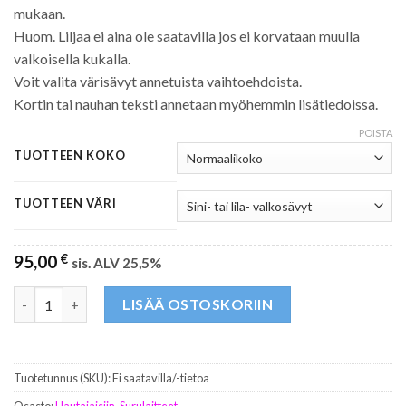
mukaan.
Huom. Liljaa ei aina ole saatavilla jos ei korvataan muulla
valkoisella kukalla.
Voit valita värisävyt annetuista vaihtoehdoista.
Kortin tai nauhan teksti annetaan myöhemmin lisätiedoissa.
POISTA
TUOTTEEN KOKO
TUOTTEEN VÄRI
95,00
€
sis. ALV 25,5%
Hautavihko 58 määrä
LISÄÄ OSTOSKORIIN
Tuotetunnus (SKU):
Ei saatavilla/-tietoa