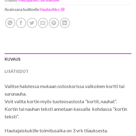
Osasto:
Hautajaisiin, Surulaitteet
Avainsana tuotteelle
Hautavihko 58
KUVAUS
LISÄTIEDOT
Valitse halutessa mukaan ostoskorissa valkoinen kortti tai
surunauha.
Voit valita kortin myös tuoteosastosta ”kortit, nauhat”.
Kortin tai nauhan teksti annetaan kassalla kohdassa ”kortin
teksti”.
Hautajaiskukille toimitusaika on 3 vrk tilauksesta.