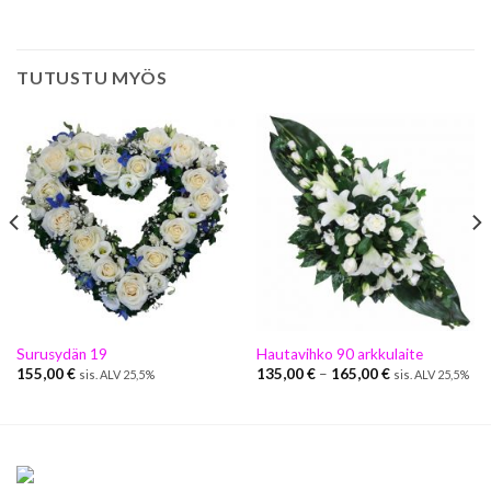
TUTUSTU MYÖS
Surusydän 19
Hautavihko 90 arkkulaite
155,00
€
135,00
€
–
165,00
€
sis. ALV 25,5%
sis. ALV 25,5%