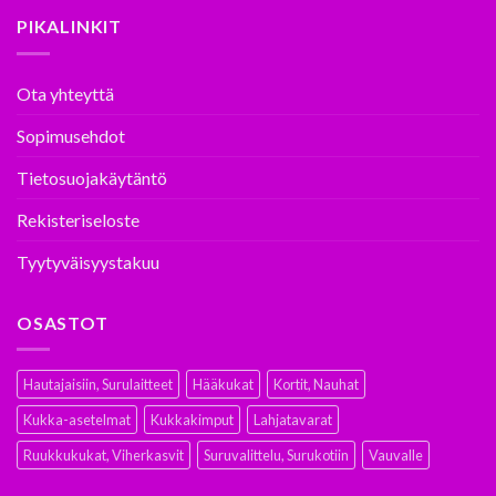
PIKALINKIT
Ota yhteyttä
Sopimusehdot
Tietosuojakäytäntö
Rekisteriseloste
Tyytyväisyystakuu
OSASTOT
Hautajaisiin, Surulaitteet
Hääkukat
Kortit, Nauhat
Kukka-asetelmat
Kukkakimput
Lahjatavarat
Ruukkukukat, Viherkasvit
Suruvalittelu, Surukotiin
Vauvalle