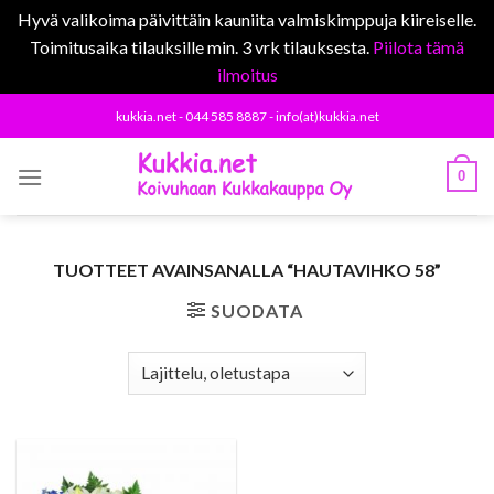
Hyvä valikoima päivittäin kauniita valmiskimppuja kiireiselle.
Toimitusaika tilauksille min. 3 vrk tilauksesta.
Piilota tämä
ilmoitus
Skip
kukkia.net - 044 585 8887 - info(at)kukkia.net
to
content
0
TUOTTEET AVAINSANALLA “HAUTAVIHKO 58”
SUODATA