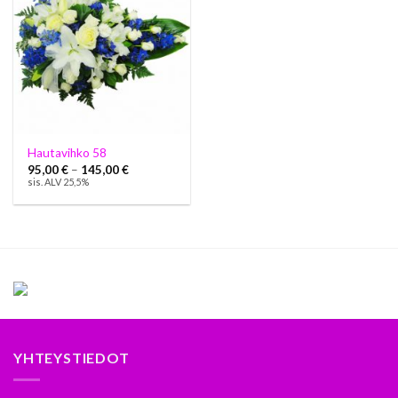
Hautavihko 58
95,00
€
–
145,00
€
sis. ALV 25,5%
YHTEYSTIEDOT