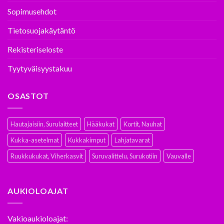
Sopimusehdot
Tietosuojakäytäntö
Rekisteriseloste
Tyytyväisyystakuu
OSASTOT
Hautajaisiin, Surulaitteet
Hääkukat
Kortit, Nauhat
Kukka-asetelmat
Kukkakimput
Lahjatavarat
Ruukkukukat, Viherkasvit
Suruvalittelu, Surukotiin
Vauvalle
AUKIOLOAJAT
Vakioaukioloajat: