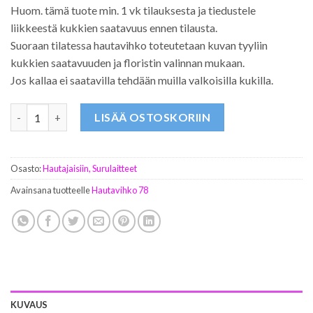
Huom. tämä tuote min. 1 vk tilauksesta ja tiedustele
liikkeestä kukkien saatavuus ennen tilausta.
Suoraan tilatessa hautavihko toteutetaan kuvan tyyliin
kukkien saatavuuden ja floristin valinnan mukaan.
Jos kallaa ei saatavilla tehdään muilla valkoisilla kukilla.
Hautavihko 78 määrä
LISÄÄ OSTOSKORIIN
Osasto:
Hautajaisiin, Surulaitteet
Avainsana tuotteelle
Hautavihko 78
KUVAUS