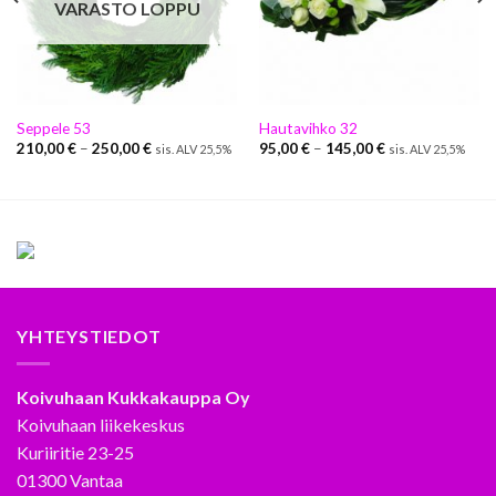
VARASTO LOPPU
Seppele 53
Hautavihko 32
210,00
€
–
250,00
€
95,00
€
–
145,00
€
sis. ALV 25,5%
sis. ALV 25,5%
YHTEYSTIEDOT
Koivuhaan Kukkakauppa Oy
Koivuhaan liikekeskus
Kuriiritie 23-25
01300 Vantaa