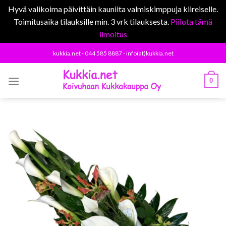
Hyvä valikoima päivittäin kauniita valmiskimppuja kiireiselle.
Toimitusaika tilauksille min. 3 vrk tilauksesta.
Piilota tämä
ilmoitus
Skip
kukkia.net - 044 585 8887 - info(at)kukkia.net
to
content
0