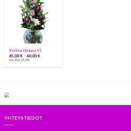
Korkea kimppu 15
45,00
€
–
60,00
€
sis. ALV 25,5%
YHTEYSTIEDOT