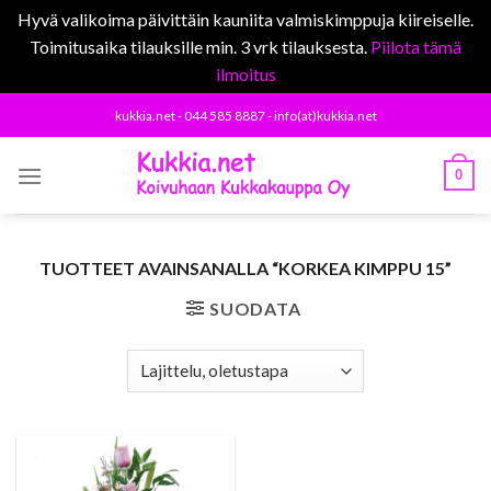
Hyvä valikoima päivittäin kauniita valmiskimppuja kiireiselle.
Toimitusaika tilauksille min. 3 vrk tilauksesta.
Piilota tämä
ilmoitus
Skip
kukkia.net - 044 585 8887 - info(at)kukkia.net
to
content
0
TUOTTEET AVAINSANALLA “KORKEA KIMPPU 15”
SUODATA