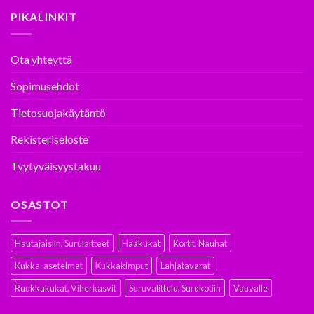
PIKALINKIT
Ota yhteyttä
Sopimusehdot
Tietosuojakäytäntö
Rekisteriseloste
Tyytyväisyystakuu
OSASTOT
Hautajaisiin, Surulaitteet
Hääkukat
Kortit, Nauhat
Kukka-asetelmat
Kukkakimput
Lahjatavarat
Ruukkukukat, Viherkasvit
Suruvalittelu, Surukotiin
Vauvalle