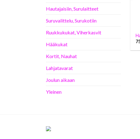
Hautajaisiin, Surulaitteet
Suruvalittelu, Surukotiin
Ruukkukukat, Viherkasvit
H
7
Hääkukat
Kortit, Nauhat
Lahjatavarat
Joulun aikaan
Yleinen