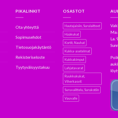
PIKALINKIT
OSASTOT
AU
Vaki
Hautajaisiin, Surulaitteet
Ota yhteyttä
Ma.
Hääkukat
Sopimusehdot
La. 
Kortit, Nauhat
Sunn
Tietosuojakäytäntö
Kukka-asetelmat
Rekisteriseloste
Poi
Kukkakimput
auki
Tyytyväisyystakuu
Lahjatavarat
löyt
Ruukkukukat,
Viherkasvit
Suruvalittelu, Surukotiin
Vauvalle