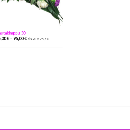
autakimppu 30
5,00
€
–
95,00
€
sis. ALV 25,5%