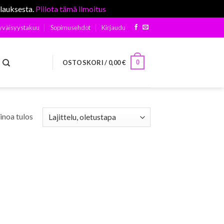
ilauksesta.
Piilota tämä ilmoitus
yväisyystakuu
Sopimusehdot
Kirjaudu
0
OSTOSKORI /
0,00
€
inoa tulos