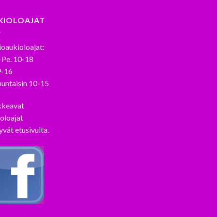
KIOLOAJAT
oaukioloajat:
-Pe. 10-18
9-16
untaisin 10-15
kkeavat
oloajat
yvät etusivulta.