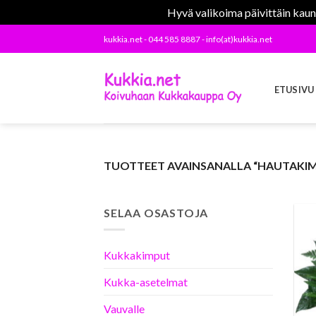
Hyvä valikoima päivittäin kaunii
Skip
kukkia.net - 044 585 8887 - info(at)kukkia.net
to
content
ETUSIVU
TUOTTEET AVAINSANALLA “HAUTAKIM
SELAA OSASTOJA
Kukkakimput
Kukka-asetelmat
Vauvalle