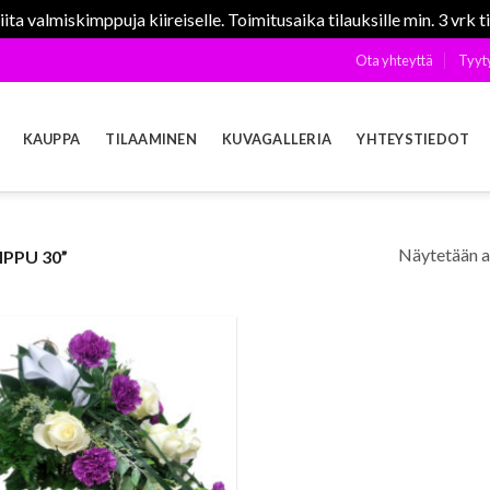
ta valmiskimppuja kiireiselle. Toimitusaika tilauksille min. 3 vrk t
Ota yhteyttä
Tyyt
KAUPPA
TILAAMINEN
KUVAGALLERIA
YHTEYSTIEDOT
Näytetään a
PPU 30”